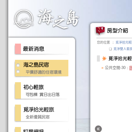
您的位置
::
覓淨拾光輕
❏
覓淨雙人套
»
公共空間-30
|