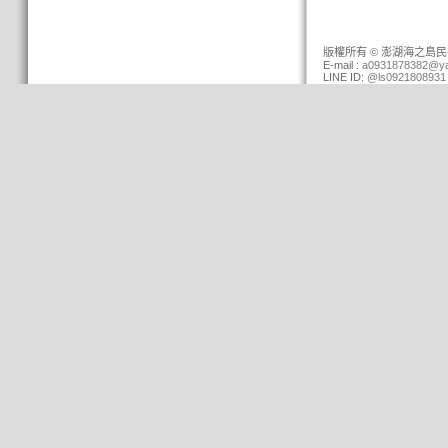
版權所有 © 澎湖海之島民宿 (0
E-mail :
a0931878382@ya
LINE ID:
@ls0921808931