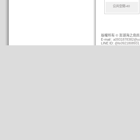
公共空間-40
版權所有 © 澎湖海之島民宿 (0
E-mail :
a0931878382@ya
LINE ID:
@ls0921808931