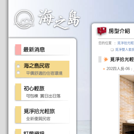
您的位置
::
覓淨拾光輕
❏
覓淨雙人套
»
202四人房-06
|