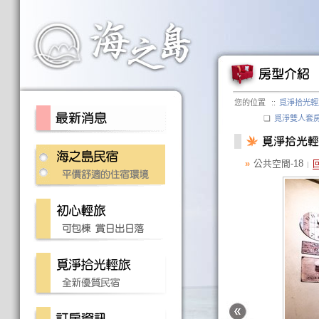
您的位置
::
覓淨拾光輕
❏
覓淨雙人套
»
公共空間-18
|