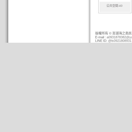
公共空間-40
版權所有 © 澎湖海之島民宿 (0
E-mail :
a0931878382@ya
LINE ID:
@ls0921808931