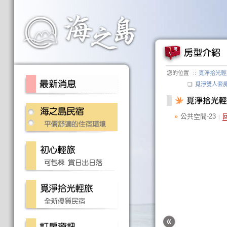
您的位置
::
覓淨拾光輕
❏
覓淨雙人套
»
公共空間-23
|