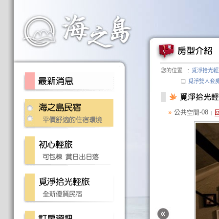
您的位置
::
覓淨拾光輕
❏
覓淨雙人套
»
公共空間-08
|