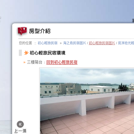
您的位置
::
初心輕旅民宿
»
海之島民宿圖片
/
初心輕旅民宿圖片
/
覓淨拾光
»
三樓陽台
回到初心輕旅民宿
|