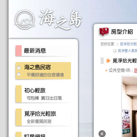
您的位置
::
覓淨拾光輕
❏
覓淨雙人套
»
公共空間-05
|