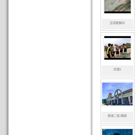
呂洞賓腳印
浮潛5
南海二島-碼頭