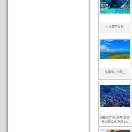
七藍西吉藍洞
新揚南方四島_
東福南方四+虎井-單項
薰衣草森林-單項 (2)