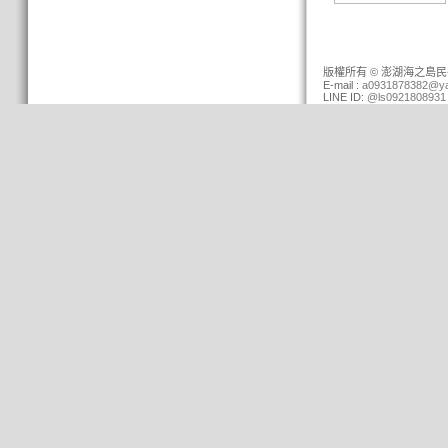
版權所有 © 澎湖海之島民宿 (0
E-mail :
a0931878382@ya
LINE ID:
@ls0921808931