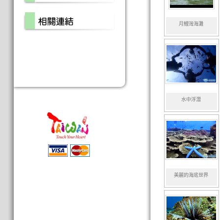
月鯉灣海灘
水中浮潛
美麗的海底世界