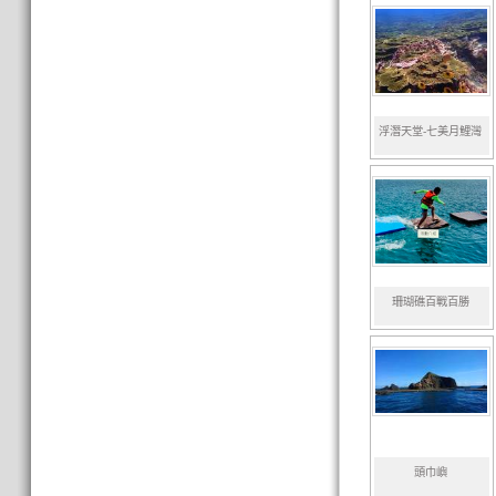
浮潛天堂-七美月鯉灣
珊瑚礁百戰百勝
頭巾嶼