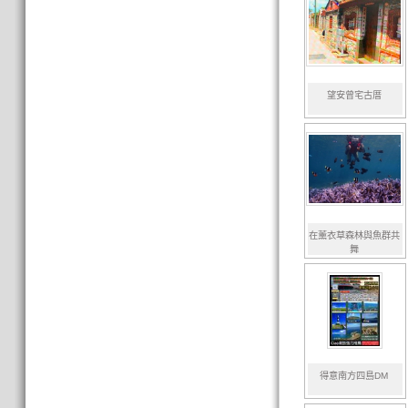
望安曾宅古厝
在薰衣草森林與魚群共
舞
得意南方四島DM