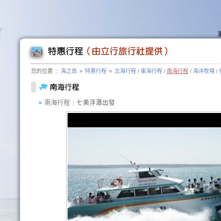
您的位置
::
海之島
»
特惠行程
»
北海行程
/
東海行程
/
南海行程
/
海洋牧場
/
»
南海行程
七美浮潛出發
|