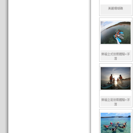
美麗珊瑚礁
樂福立式划槳體驗+浮
潛
樂福立是划槳體驗+浮
潛