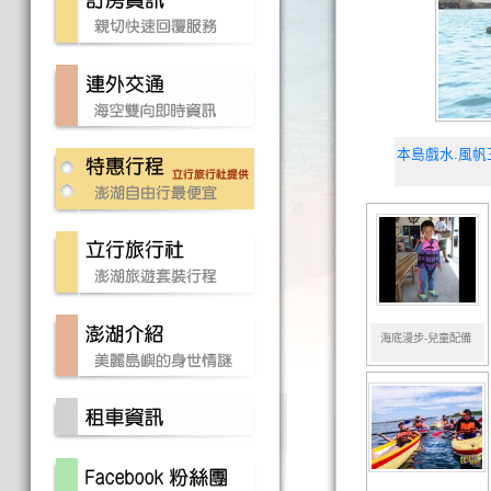
本島戲水.風帆
海底漫步-兒童配備