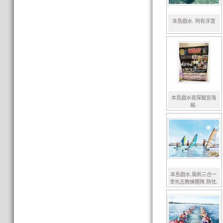
本島戲水. 阿有浮潛
本島戲水夜探龍宮海
報-
本島戲水.風帆三合一
李先志教練團隊.熱忱.
細心百分百.風帆是結
合衝浪技巧及帆船航行
原理的水上活動.採一
對一的教學方式.輕鬆
駕馭