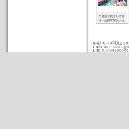
本島戲水獨木舟跨島.
唯一讓遊客玩過之後.
下次來澎湖.還會再指
定的行程.超讚 - 複製
版權所有 © 澎湖海之島民宿 (0
E-mail :
a0931878382@ya
LINE ID:
@ls0921808931