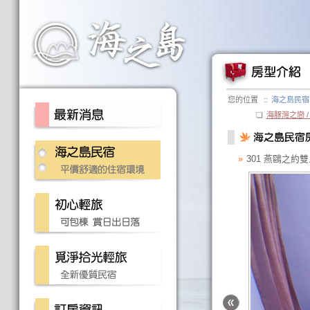
您的位置
::
海之島民宿
❏
海豚灣之戀 /
»
301 燕鷗之約