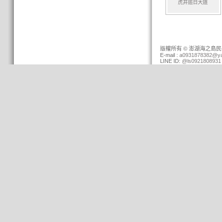
虎井追日大道
版權所有 © 澎湖海之島民宿 (0
E-mail :
a0931878382@ya
LINE ID:
@ls0921808931