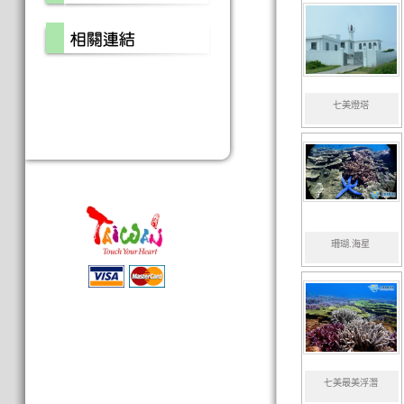
七美燈塔
珊瑚.海星
七美最美浮潛