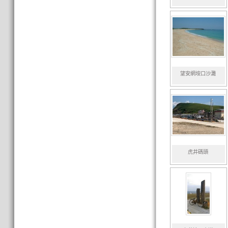
望安網垵口沙灘
虎井碼頭