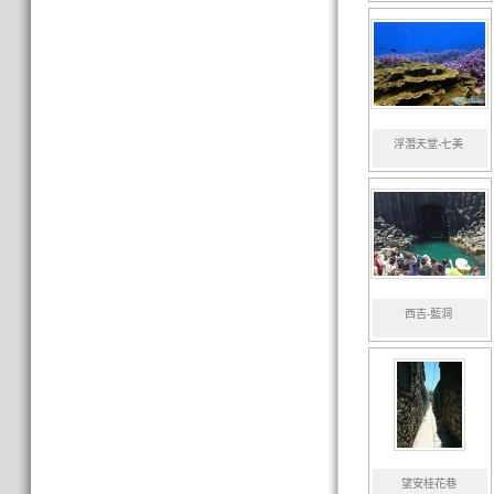
浮潛天堂-七美
西吉-藍洞
望安桂花巷