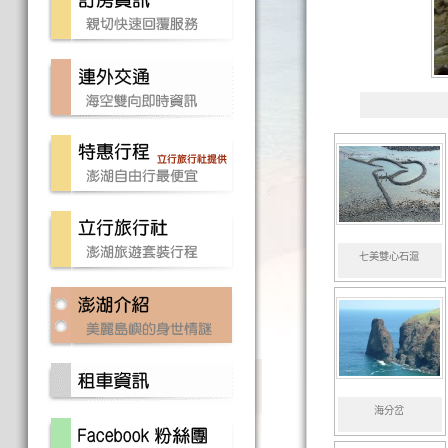
七美雙心石滬
海分岔