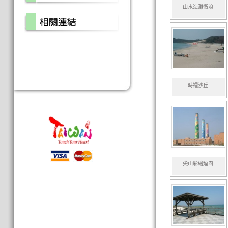
山水海灘衝浪
時裡沙丘
尖山彩繪煙囪