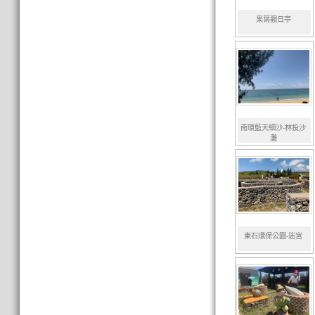
果葉觀日亭
南環藍天細沙-林投沙
灘
東石環保公園-迷宮