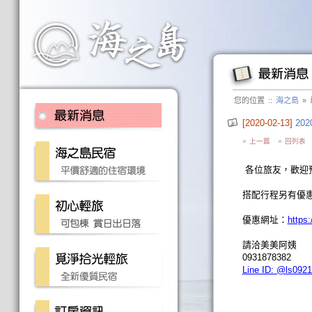
您的位置
::
海之島
»
[2020-02-13]
20
»
上一篇
»
回列表
各位旅友，歡迎
搭配行程另有優
優惠網址：
https
請洽美美阿姨
0931878382
Line ID: @ls092